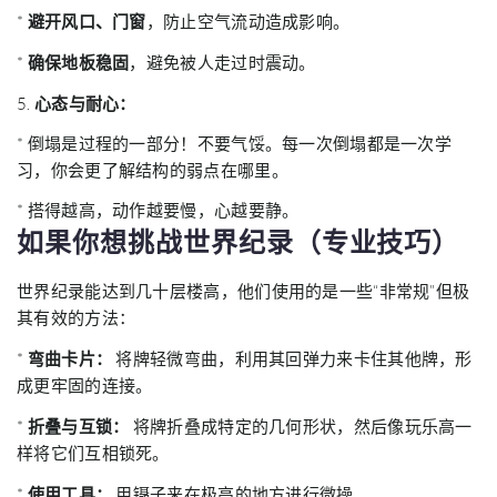
*
避开风口、门窗
，防止空气流动造成影响。
*
确保地板稳固
，避免被人走过时震动。
5.
心态与耐心：
* 倒塌是过程的一部分！不要气馁。每一次倒塌都是一次学
习，你会更了解结构的弱点在哪里。
* 搭得越高，动作越要慢，心越要静。
如果你想挑战世界纪录（专业技巧）
世界纪录能达到几十层楼高，他们使用的是一些“非常规”但极
其有效的方法：
*
弯曲卡片：
将牌轻微弯曲，利用其回弹力来卡住其他牌，形
成更牢固的连接。
*
折叠与互锁：
将牌折叠成特定的几何形状，然后像玩乐高一
样将它们互相锁死。
*
使用工具：
用镊子来在极高的地方进行微操。