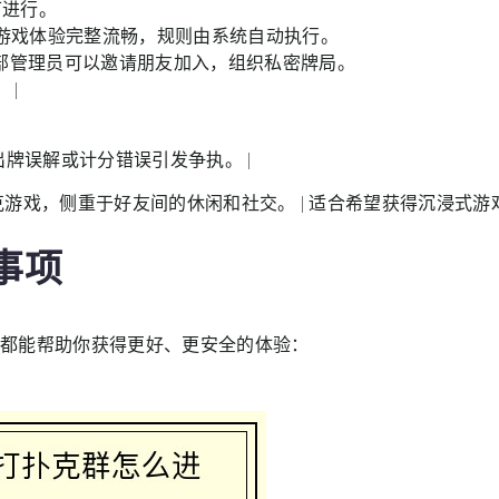
可进行。
- 游戏体验完整流畅，规则由系统自动执行。
部管理员可以邀请朋友加入，组织私密牌局。
 |
牌误解或计分错误引发争执。 |
克游戏，侧重于好友间的休闲和社交。 | 适合希望获得沉浸式
事项
示都能帮助你获得更好、更安全的体验：