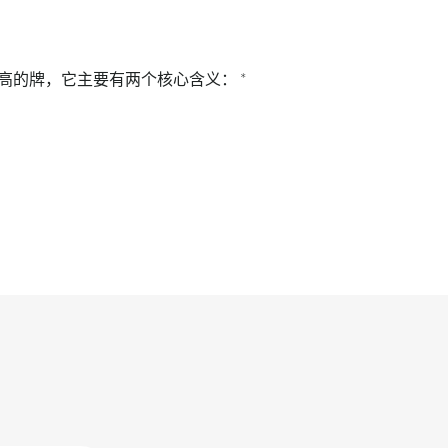
值最高的牌，它主要有两个核心含义： *