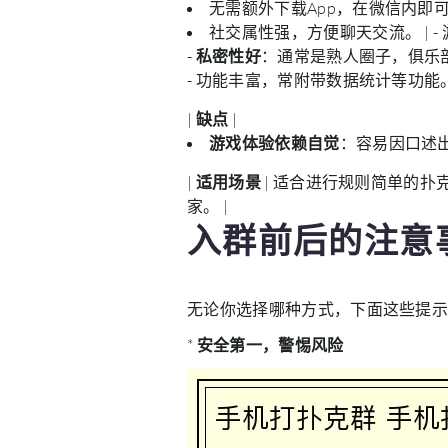
无需额外下载App，在微信内即
社交属性强，方便聊天交流。 | 
-
私密性好
：通常是熟人圈子，俱乐
- 功能丰富，常附带数据统计等功能。
|
缺点
|
游戏体验依赖自觉
：容易因口述出
|
适用场景
| 适合进行规则简单的扑
家。 |
入群前后的注意
无论你选择哪种方式，下面这些提
*
安全第一，警惕风险