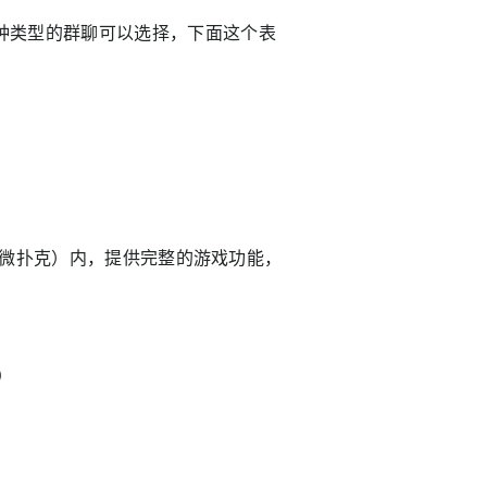
种类型的群聊可以选择，下面这个表
（如微扑克）内，提供完整的游戏功能，
）