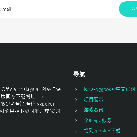
e-mail
SU
导航
ial Malaysia | Play The
网页版ggpoker中文官
026最新版官方下载网址「hsf-
项目展示
多少✔全站,全称:ggpoker
游戏资讯
卓版和苹果版下载同步开放,实时
全站app服务
找到ggpoker下载