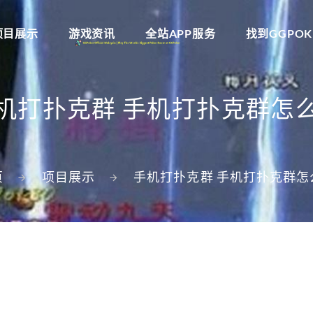
项目展示
游戏资讯
全站APP服务
找到GGPOK
机打扑克群 手机打扑克群怎
页
项目展示
手机打扑克群 手机打扑克群怎