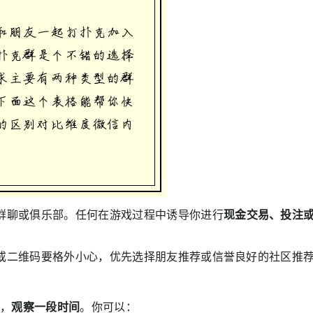
群聊或俱乐部。任何在游戏过程中诱导你进行
现金交易、投注
或二维码要格外小心，优先选择朋友推荐或信誉良好的社区推
静，
观察一段时间
。你可以：