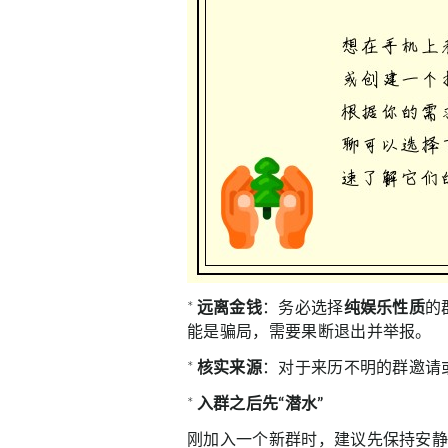
*
远离金钱
：务必选择
纯娱乐性质
的
能是骗局，需要果断退出并举报。
*
核实来源
：对于来历不明的群邀请
*
入群之后先“潜水”
刚加入一个新群时，建议先保持安