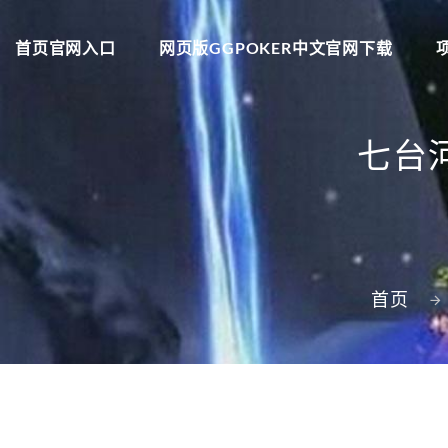
首页官网入口
网页版GGPOKER中文官网下载
七台
首页