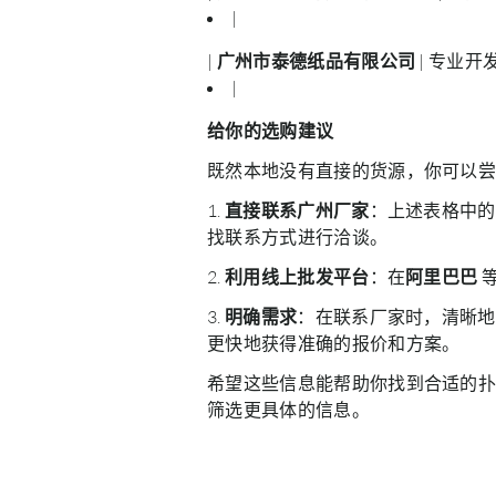
|
|
广州市泰德纸品有限公司
| 专业开
|
给你的选购建议
既然本地没有直接的货源，你可以
1.
直接联系广州厂家
：上述表格中的
找联系方式进行洽谈。
2.
利用线上批发平台
：在
阿里巴巴
等
3.
明确需求
：在联系厂家时，清晰地
更快地获得准确的报价和方案。
希望这些信息能帮助你找到合适的
筛选更具体的信息。