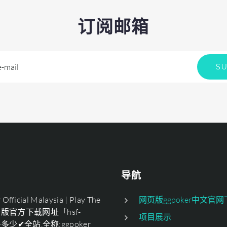
订阅邮箱
e-mail
SU
导航
ial Malaysia | Play The
网页版ggpoker中文官
026最新版官方下载网址「hsf-
项目展示
多少✔全站,全称:ggpoker