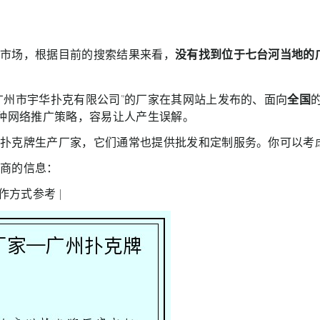
发市场，根据目前的搜索结果来看，
没有找到位于七台河当地的
广州市宇华扑克有限公司”的厂家在其网站上发布的、面向
全国
一种网络推广策略，容易让人产生误解。
的扑克牌生产厂家，它们通常也提供批发和定制服务。你可以考
造商的信息：
合作方式参考 |