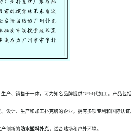
发、生产、销售于一体，可为知名品牌提供OEM代加工。产品包
开发、设计、生产和加工扑克牌的企业。拥有多项专利和国际认证。 
生产创新的
防水塑料扑克
，适合赌场和户外环境。 |