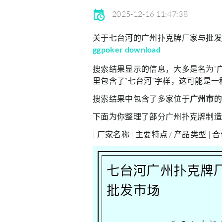
2025-12-16 11:47:38
关于七台河的广州扑克牌厂家与批
ggpoker download
搜索结果显示的信息，大多是名为“
里包含了“七台河”字样，这可能是
搜索结果中包含了多家位于
广州市
下面为你整理了部分广州扑克牌制
| 厂家名称 | 主要特点 / 产品类型 | 