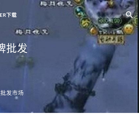
ER下载
牌批发
牌批发市场