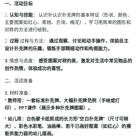
一、活动目标
1.
认知与技能：
认识扑认识扑克牌的基本特征（形状、颜色、
主要图案如红心、黑桃、方块、梅花），学习用简单的图形和
对称的方法进行绘制。
2.
过程
过程与方法：
通过观察、讨论和动手操作，体验自主
设计扑克牌的乐趣，锻炼手部精细动作和构图能力。
3.
情感与态度：
感受图案对称的美，激发对生活中常见物品的
创作热情，体验成功的喜悦。
二、活动准备
1.
材料准备：
* 教师用：一套标准扑克牌、大幅扑克牌范例（手绘或打
印）、PPT课件（展示多种扑克牌图案）。
* 幼儿用：白色硬卡纸剪成的长方形“空白扑克牌”（尺寸可稍
大）、彩色水彩笔、油画棒、若干已画好图案（如红心）的模
板供能力弱的幼儿描画。