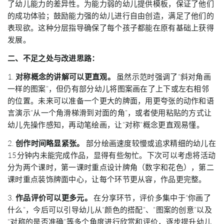
了幼儿能力的差异性。为能力弱的幼儿提供模板，保证了他们
的成功体验；鼓励能力强的幼儿进行自由创造，满足了他们的
表现欲。这种分层指导确保了每个孩子都能在原有基础上获得
发展。
二、不足之处与改进思路：
1.
对称概念的讲解可以更直观。
虽然示范时强调了“斜对角画
一样的图案”，但仍有部分幼儿将图案画在了上下或左右相邻
的位置。未来可以准备一个更大的牌面，用更夸张的动作和语
言演示“从一个角滑梯滑到对面的角”，或者使用粘贴的方式让
幼儿先操作感知，再动笔绘画，让“对称”概念更直观易懂。
2.
创作时间略显紧张。
部分绘画速度较慢或追求精细的幼儿在
15分钟内未能完成作品，显得有些匆忙。下次可以考虑将活动
分为两个课时，第一课时重点设计牌角（数字和花色），第二
课时重点装饰牌面中心，让每个环节更从容，作品更完整。
3.
作品评价可以更多元。
在分享环节，评价多集中于“你画了
什么”，今后可以引导幼儿从“颜色的搭配”、“图案的创意”以及
“对称的是否准确”等多个角度进行欣赏和评价，逐步提升幼儿