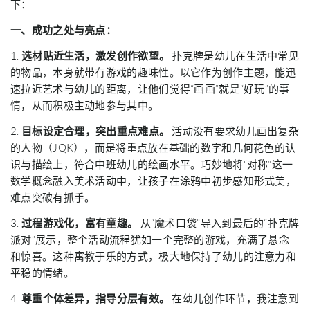
下：
一、成功之处与亮点：
1.
选材贴近生活，激发创作欲望。
扑克牌是幼儿在生活中常见
的物品，本身就带有游戏的趣味性。以它作为创作主题，能迅
速拉近艺术与幼儿的距离，让他们觉得“画画”就是“好玩”的事
情，从而积极主动地参与其中。
2.
目标设定合理，突出重点难点。
活动没有要求幼儿画出复杂
的人物（JQK），而是将重点放在基础的数字和几何花色的认
识与描绘上，符合中班幼儿的绘画水平。巧妙地将“对称”这一
数学概念融入美术活动中，让孩子在涂鸦中初步感知形式美，
难点突破有抓手。
3.
过程游戏化，富有童趣。
从“魔术口袋”导入到最后的“扑克牌
派对”展示，整个活动流程犹如一个完整的游戏，充满了悬念
和惊喜。这种寓教于乐的方式，极大地保持了幼儿的注意力和
平稳的情绪。
4.
尊重个体差异，指导分层有效。
在幼儿创作环节，我注意到